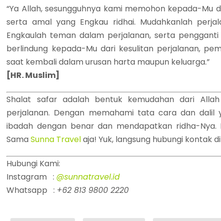
“Ya Allah, sesungguhnya kami memohon kepada-Mu da
serta amal yang Engkau ridhai. Mudahkanlah perjala
Engkaulah teman dalam perjalanan, serta pengganti 
berlindung kepada-Mu dari kesulitan perjalanan, p
saat kembali dalam urusan harta maupun keluarga.”
[HR. Muslim]
Shalat safar adalah bentuk kemudahan dari All
perjalanan. Dengan memahami tata cara dan dalil 
ibadah dengan benar dan mendapatkan ridha-Nya.
Sama
Sunna Travel
aja! Yuk, langsung hubungi kontak d
Hubungi Kami:
Instagram :
@sunnatravel.id
Whatsapp :
+62 813 9800 2220