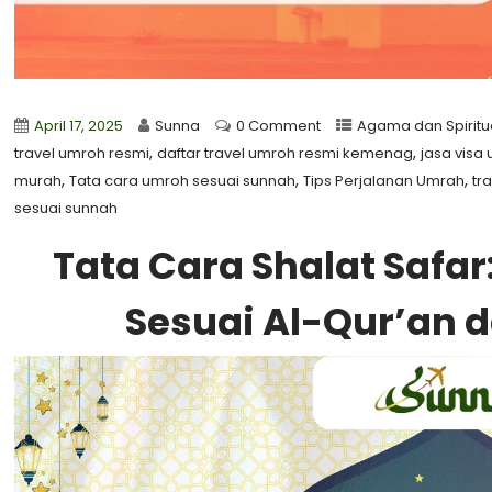
April 17, 2025
Sunna
0 Comment
Agama dan Spiritu
,
,
travel umroh resmi
daftar travel umroh resmi kemenag
jasa visa
,
,
,
murah
Tata cara umroh sesuai sunnah
Tips Perjalanan Umrah
tr
sesuai sunnah
Tata Cara Shalat Safa
Sesuai Al-Qur’an 