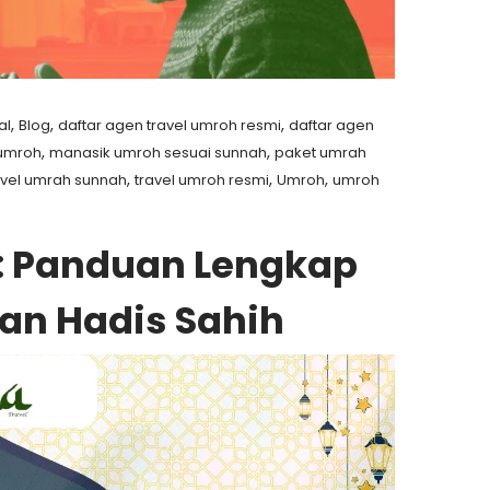
,
,
,
al
Blog
daftar agen travel umroh resmi
⁠daftar agen
,
,
 umroh
manasik umroh sesuai sunnah
paket umrah
,
,
,
avel umrah sunnah
travel umroh resmi
Umroh
umroh
r: Panduan Lengkap
dan Hadis Sahih