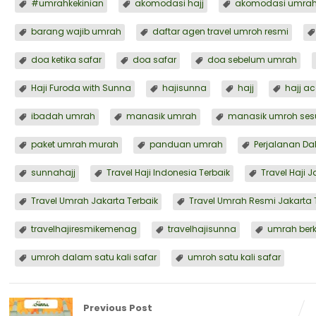
#umrahkekinian
akomodasi hajj
akomodasi umra
barang wajib umrah
⁠daftar agen travel umroh resmi
doa ketika safar
doa safar
doa sebelum umrah
Haji Furoda with Sunna
hajisunna
hajj
hajj a
ibadah umrah
manasik umrah
manasik umroh ses
paket umrah murah
panduan umrah
Perjalanan Da
sunnahajj
Travel Haji Indonesia Terbaik
Travel Haji 
Travel Umrah Jakarta Terbaik
Travel Umrah Resmi Jakarta 
travelhajiresmikemenag
travelhajisunna
umrah berka
umroh dalam satu kali safar
umroh satu kali safar
Previous Post