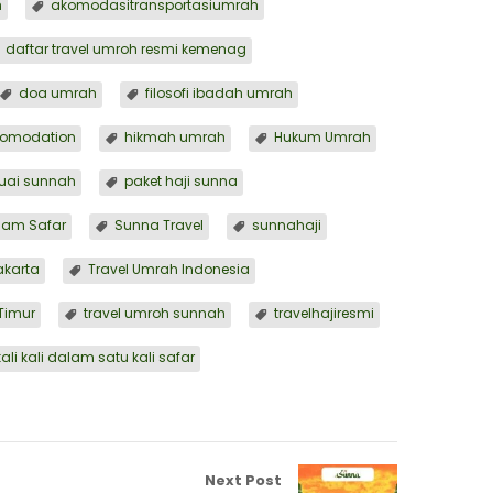
h
akomodasitransportasiumrah
daftar travel umroh resmi kemenag
doa umrah
filosofi ibadah umrah
comodation
hikmah umrah
Hukum Umrah
uai sunnah
paket haji sunna
lam Safar
Sunna Travel
sunnahaji
Jakarta
Travel Umrah Indonesia
Timur
travel umroh sunnah
travelhajiresmi
li kali dalam satu kali safar
Next Post