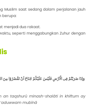
ang Muslim saat sedang dalam perjalanan jauh
 berupa:​
t menjadi dua rakaat.​
 waktu, seperti menggabungkan Zuhur dengan
dis
وَاِذَا ضَرَبْتُمْ فِى الْاَرْضِ فَلَيْسَ عَلَيْكُمْ جُنَاحٌ اَنْ تَقْصُرُوْا مِنَ الصَّ
un an taqshurû minash-shalâti in khiftum ay
kum ‘aduwwam mubînâ