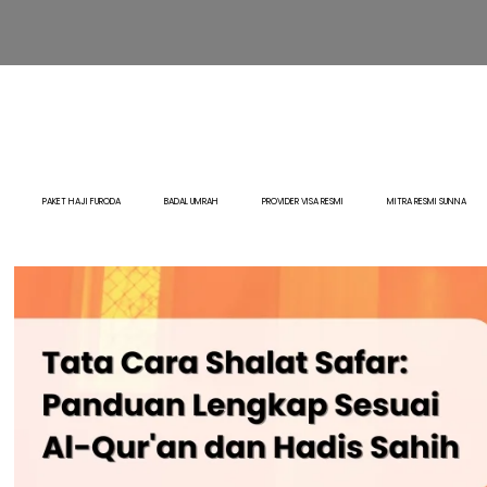
PAKET HAJI FURODA
BADAL UMRAH
PROVIDER VISA RESMI
MITRA RESMI SUNNA