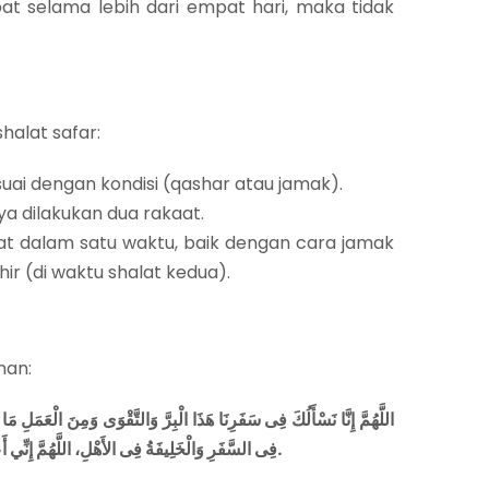
at selama lebih dari empat hari, maka tidak
alat safar:​
uai dengan kondisi (qashar atau jamak).​
sya dilakukan dua rakaat.​
t dalam satu waktu, baik dengan cara jamak
r (di waktu shalat kedua).​
an:​
اللَّهُمَّ إِنَّا نَسْأَلُكَ فِى سَفَرِنَا هَذَا الْبِرَّ وَالتَّقْوَى وَمِنَ الْعَمَلِ مَا
فِى السَّفَرِ وَالْخَلِيفَةُ فِى الأَهْلِ، اللَّهُمَّ إِنِّي أَعُوذُ بِكَ مِنْ وَعْثَاءِ السَّفَرِ وَكَآبَةِ الْمَنْظَرِ وَسُوءِ الْمُنْقَلَبِ فِى الْمَالِ وَالأَهْلِ.