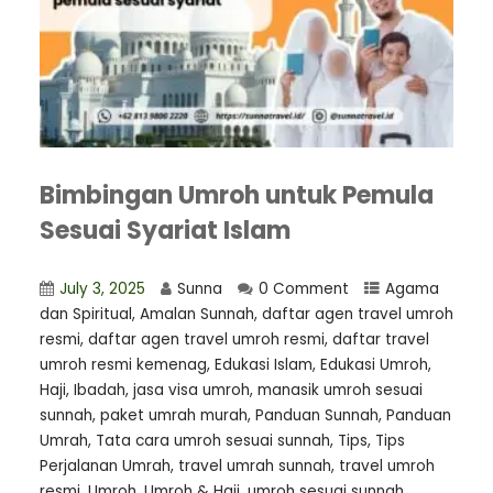
Bimbingan Umroh untuk Pemula
Sesuai Syariat Islam
July 3, 2025
Sunna
0 Comment
Agama
dan Spiritual
,
Amalan Sunnah
,
daftar agen travel umroh
resmi
,
⁠daftar agen travel umroh resmi
,
daftar travel
umroh resmi kemenag
,
Edukasi Islam
,
Edukasi Umroh
,
Haji
,
Ibadah
,
jasa visa umroh
,
manasik umroh sesuai
sunnah
,
paket umrah murah
,
Panduan Sunnah
,
Panduan
Umrah
,
Tata cara umroh sesuai sunnah
,
Tips
,
Tips
Perjalanan Umrah
,
travel umrah sunnah
,
travel umroh
resmi
,
Umroh
,
Umroh & Haji
,
umroh sesuai sunnah