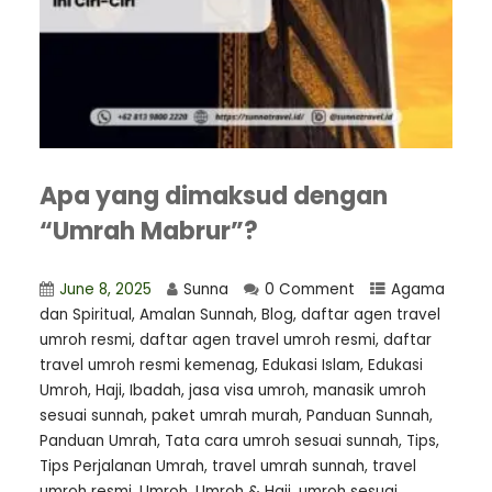
Apa yang dimaksud dengan
“Umrah Mabrur”?
June 8, 2025
Sunna
0 Comment
Agama
dan Spiritual
,
Amalan Sunnah
,
Blog
,
daftar agen travel
umroh resmi
,
⁠daftar agen travel umroh resmi
,
daftar
travel umroh resmi kemenag
,
Edukasi Islam
,
Edukasi
Umroh
,
Haji
,
Ibadah
,
jasa visa umroh
,
manasik umroh
sesuai sunnah
,
paket umrah murah
,
Panduan Sunnah
,
Panduan Umrah
,
Tata cara umroh sesuai sunnah
,
Tips
,
Tips Perjalanan Umrah
,
travel umrah sunnah
,
travel
umroh resmi
,
Umroh
,
Umroh & Haji
,
umroh sesuai