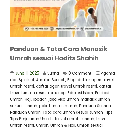
Panduan & Tata Cara Manasik
Umroh sesuai Hadits Shahih
June 11, 2025
Sunna
0 Comment
Agama
dan Spiritual
,
Amalan Sunnah
,
Blog
,
⁠daftar agen travel
umroh resmi
,
daftar agen travel umroh resmi
,
daftar
travel umroh resmi kemenag
,
Edukasi Islam
,
Edukasi
Umroh
,
Haji
,
Ibadah
,
jasa visa umroh
,
manasik umroh
sesuai sunnah
,
paket umrah murah
,
Panduan Sunnah
,
Panduan Umrah
,
Tata cara umroh sesuai sunnah
,
Tips
,
Tips Perjalanan Umrah
,
travel umrah sunnah
,
travel
umroh resmi
,
Umroh
,
Umroh & Haji
,
umroh sesuai