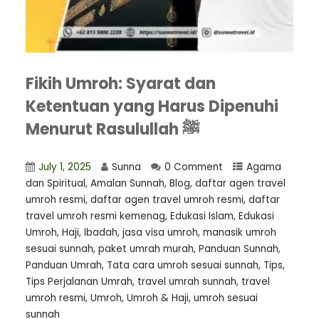
Fikih Umroh: Syarat dan
Ketentuan yang Harus Dipenuhi
Menurut Rasulullah ﷺ
July 1, 2025
Sunna
0 Comment
Agama
dan Spiritual
,
Amalan Sunnah
,
Blog
,
daftar agen travel
umroh resmi
,
⁠daftar agen travel umroh resmi
,
daftar
travel umroh resmi kemenag
,
Edukasi Islam
,
Edukasi
Umroh
,
Haji
,
Ibadah
,
jasa visa umroh
,
manasik umroh
sesuai sunnah
,
paket umrah murah
,
Panduan Sunnah
,
Panduan Umrah
,
Tata cara umroh sesuai sunnah
,
Tips
,
Tips Perjalanan Umrah
,
travel umrah sunnah
,
travel
umroh resmi
,
Umroh
,
Umroh & Haji
,
umroh sesuai
sunnah