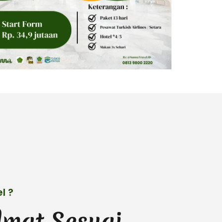
l ?
mat Sesuai