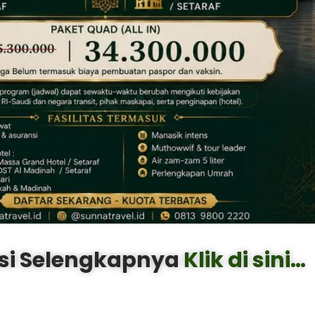
si Selengkapnya
Klik di sini…