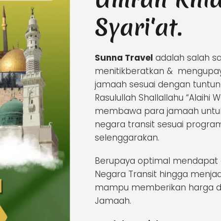
Syari'at.
Sunna Travel
adalah salah s
menitikberatkan & mengupa
jamaah sesuai dengan tuntuna
Rasulullah Shallallahu “Alaihi 
membawa para jamaah untuk r
negara transit sesuai progr
selenggarakan.
Berupaya optimal mendapat ak
Negara Transit hingga menjad
mampu memberikan harga dan
Jamaah.