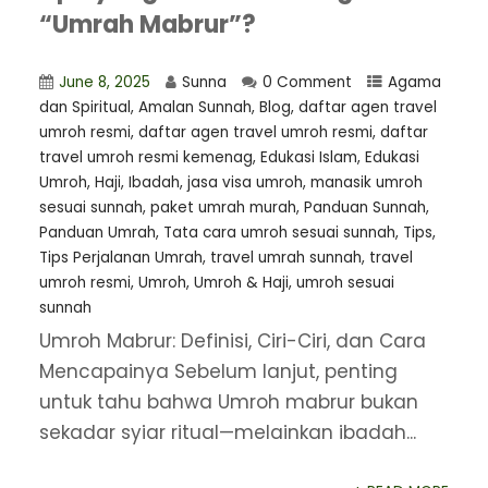
“Umrah Mabrur”?
June 8, 2025
Sunna
0 Comment
Agama
dan Spiritual
,
Amalan Sunnah
,
Blog
,
daftar agen travel
umroh resmi
,
⁠daftar agen travel umroh resmi
,
daftar
travel umroh resmi kemenag
,
Edukasi Islam
,
Edukasi
Umroh
,
Haji
,
Ibadah
,
jasa visa umroh
,
manasik umroh
sesuai sunnah
,
paket umrah murah
,
Panduan Sunnah
,
Panduan Umrah
,
Tata cara umroh sesuai sunnah
,
Tips
,
Tips Perjalanan Umrah
,
travel umrah sunnah
,
travel
umroh resmi
,
Umroh
,
Umroh & Haji
,
umroh sesuai
sunnah
Umroh Mabrur: Definisi, Ciri-Ciri, dan Cara
Mencapainya Sebelum lanjut, penting
untuk tahu bahwa Umroh mabrur bukan
sekadar syiar ritual—melainkan ibadah...