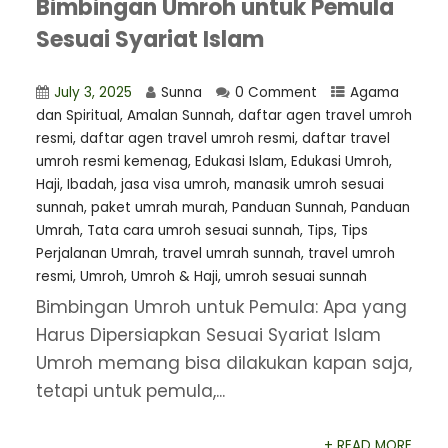
Bimbingan Umroh untuk Pemula
Sesuai Syariat Islam
July 3, 2025
Sunna
0 Comment
Agama
dan Spiritual
,
Amalan Sunnah
,
⁠daftar agen travel umroh
resmi
,
daftar agen travel umroh resmi
,
daftar travel
umroh resmi kemenag
,
Edukasi Islam
,
Edukasi Umroh
,
Haji
,
Ibadah
,
jasa visa umroh
,
manasik umroh sesuai
sunnah
,
paket umrah murah
,
Panduan Sunnah
,
Panduan
Umrah
,
Tata cara umroh sesuai sunnah
,
Tips
,
Tips
Perjalanan Umrah
,
travel umrah sunnah
,
travel umroh
resmi
,
Umroh
,
Umroh & Haji
,
umroh sesuai sunnah
Bimbingan Umroh untuk Pemula: Apa yang
Harus Dipersiapkan Sesuai Syariat Islam
Umroh memang bisa dilakukan kapan saja,
tetapi untuk pemula,...
+ READ MORE