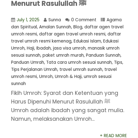
Menurut Rasulullah ﷺ
July 1, 2025
Sunna
0 Comment
Agama
dan Spiritual
,
Amalan Sunnah
,
Blog
,
⁠daftar agen travel
umroh resmi
,
daftar agen travel umroh resmi
,
daftar
travel umroh resmi kemenag
,
Edukasi Islam
,
Edukasi
Umroh
,
Haji
,
Ibadah
,
jasa visa umroh
,
manasik umroh
sesuai sunnah
,
paket umrah murah
,
Panduan Sunnah
,
Panduan Umrah
,
Tata cara umroh sesuai sunnah
,
Tips
,
Tips Perjalanan Umrah
,
travel umrah sunnah
,
travel
umroh resmi
,
Umroh
,
Umroh & Haji
,
umroh sesuai
sunnah
Fikih Umroh: Syarat dan Ketentuan yang
Harus Dipenuhi Menurut Rasulullah ﷺ
Umroh adalah ibadah yang sangat mulia.
Namun, melaksanakan Umroh...
+ READ MORE