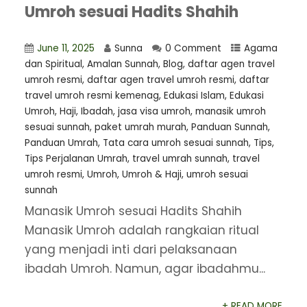
Umroh sesuai Hadits Shahih
June 11, 2025
Sunna
0 Comment
Agama
dan Spiritual
,
Amalan Sunnah
,
Blog
,
daftar agen travel
umroh resmi
,
⁠daftar agen travel umroh resmi
,
daftar
travel umroh resmi kemenag
,
Edukasi Islam
,
Edukasi
Umroh
,
Haji
,
Ibadah
,
jasa visa umroh
,
manasik umroh
sesuai sunnah
,
paket umrah murah
,
Panduan Sunnah
,
Panduan Umrah
,
Tata cara umroh sesuai sunnah
,
Tips
,
Tips Perjalanan Umrah
,
travel umrah sunnah
,
travel
umroh resmi
,
Umroh
,
Umroh & Haji
,
umroh sesuai
sunnah
Manasik Umroh sesuai Hadits Shahih
Manasik Umroh adalah rangkaian ritual
yang menjadi inti dari pelaksanaan
ibadah Umroh. Namun, agar ibadahmu...
+ READ MORE