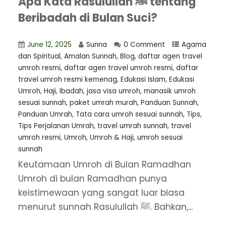
Apa Kata Rasulullah ﷺ tentang
Beribadah di Bulan Suci?
June 12, 2025
Sunna
0 Comment
Agama
dan Spiritual
,
Amalan Sunnah
,
Blog
,
daftar agen travel
umroh resmi
,
⁠daftar agen travel umroh resmi
,
daftar
travel umroh resmi kemenag
,
Edukasi Islam
,
Edukasi
Umroh
,
Haji
,
Ibadah
,
jasa visa umroh
,
manasik umroh
sesuai sunnah
,
paket umrah murah
,
Panduan Sunnah
,
Panduan Umrah
,
Tata cara umroh sesuai sunnah
,
Tips
,
Tips Perjalanan Umrah
,
travel umrah sunnah
,
travel
umroh resmi
,
Umroh
,
Umroh & Haji
,
umroh sesuai
sunnah
Keutamaan Umroh di Bulan Ramadhan
Umroh di bulan Ramadhan punya
keistimewaan yang sangat luar biasa
menurut sunnah Rasulullah ﷺ. Bahkan,...