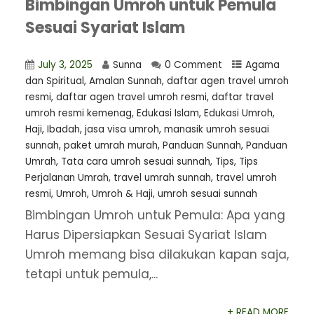
Bimbingan Umroh untuk Pemula
Sesuai Syariat Islam
July 3, 2025
Sunna
0 Comment
Agama
dan Spiritual
,
Amalan Sunnah
,
daftar agen travel umroh
resmi
,
⁠daftar agen travel umroh resmi
,
daftar travel
umroh resmi kemenag
,
Edukasi Islam
,
Edukasi Umroh
,
Haji
,
Ibadah
,
jasa visa umroh
,
manasik umroh sesuai
sunnah
,
paket umrah murah
,
Panduan Sunnah
,
Panduan
Umrah
,
Tata cara umroh sesuai sunnah
,
Tips
,
Tips
Perjalanan Umrah
,
travel umrah sunnah
,
travel umroh
resmi
,
Umroh
,
Umroh & Haji
,
umroh sesuai sunnah
Bimbingan Umroh untuk Pemula: Apa yang
Harus Dipersiapkan Sesuai Syariat Islam
Umroh memang bisa dilakukan kapan saja,
tetapi untuk pemula,...
+ READ MORE