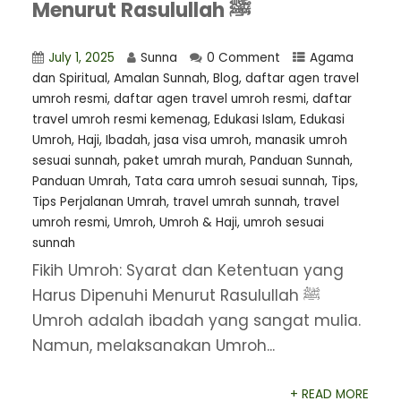
Menurut Rasulullah ﷺ
July 1, 2025
Sunna
0 Comment
Agama
dan Spiritual
,
Amalan Sunnah
,
Blog
,
daftar agen travel
umroh resmi
,
⁠daftar agen travel umroh resmi
,
daftar
travel umroh resmi kemenag
,
Edukasi Islam
,
Edukasi
Umroh
,
Haji
,
Ibadah
,
jasa visa umroh
,
manasik umroh
sesuai sunnah
,
paket umrah murah
,
Panduan Sunnah
,
Panduan Umrah
,
Tata cara umroh sesuai sunnah
,
Tips
,
Tips Perjalanan Umrah
,
travel umrah sunnah
,
travel
umroh resmi
,
Umroh
,
Umroh & Haji
,
umroh sesuai
sunnah
Fikih Umroh: Syarat dan Ketentuan yang
Harus Dipenuhi Menurut Rasulullah ﷺ
Umroh adalah ibadah yang sangat mulia.
Namun, melaksanakan Umroh...
+ READ MORE