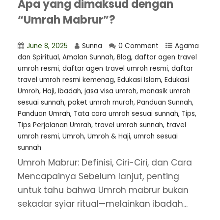
Apa yang dimaksud dengan
“Umrah Mabrur”?
June 8, 2025
Sunna
0 Comment
Agama
dan Spiritual
,
Amalan Sunnah
,
Blog
,
daftar agen travel
umroh resmi
,
⁠daftar agen travel umroh resmi
,
daftar
travel umroh resmi kemenag
,
Edukasi Islam
,
Edukasi
Umroh
,
Haji
,
Ibadah
,
jasa visa umroh
,
manasik umroh
sesuai sunnah
,
paket umrah murah
,
Panduan Sunnah
,
Panduan Umrah
,
Tata cara umroh sesuai sunnah
,
Tips
,
Tips Perjalanan Umrah
,
travel umrah sunnah
,
travel
umroh resmi
,
Umroh
,
Umroh & Haji
,
umroh sesuai
sunnah
Umroh Mabrur: Definisi, Ciri-Ciri, dan Cara
Mencapainya Sebelum lanjut, penting
untuk tahu bahwa Umroh mabrur bukan
sekadar syiar ritual—melainkan ibadah...