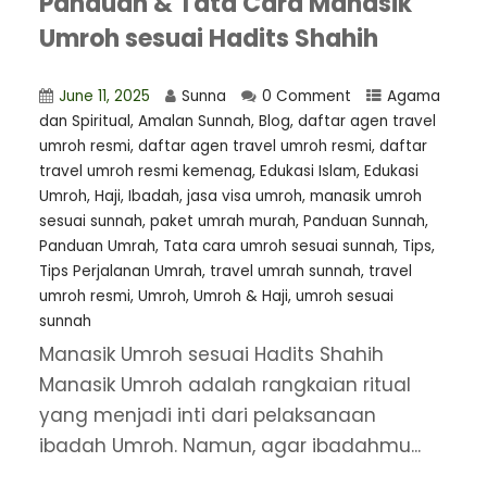
Panduan & Tata Cara Manasik
Umroh sesuai Hadits Shahih
June 11, 2025
Sunna
0 Comment
Agama
dan Spiritual
,
Amalan Sunnah
,
Blog
,
daftar agen travel
umroh resmi
,
⁠daftar agen travel umroh resmi
,
daftar
travel umroh resmi kemenag
,
Edukasi Islam
,
Edukasi
Umroh
,
Haji
,
Ibadah
,
jasa visa umroh
,
manasik umroh
sesuai sunnah
,
paket umrah murah
,
Panduan Sunnah
,
Panduan Umrah
,
Tata cara umroh sesuai sunnah
,
Tips
,
Tips Perjalanan Umrah
,
travel umrah sunnah
,
travel
umroh resmi
,
Umroh
,
Umroh & Haji
,
umroh sesuai
sunnah
Manasik Umroh sesuai Hadits Shahih
Manasik Umroh adalah rangkaian ritual
yang menjadi inti dari pelaksanaan
ibadah Umroh. Namun, agar ibadahmu...