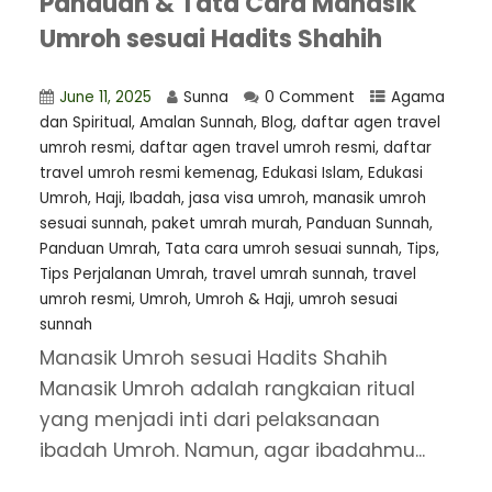
Panduan & Tata Cara Manasik
Umroh sesuai Hadits Shahih
June 11, 2025
Sunna
0 Comment
Agama
dan Spiritual
,
Amalan Sunnah
,
Blog
,
daftar agen travel
umroh resmi
,
⁠daftar agen travel umroh resmi
,
daftar
travel umroh resmi kemenag
,
Edukasi Islam
,
Edukasi
Umroh
,
Haji
,
Ibadah
,
jasa visa umroh
,
manasik umroh
sesuai sunnah
,
paket umrah murah
,
Panduan Sunnah
,
Panduan Umrah
,
Tata cara umroh sesuai sunnah
,
Tips
,
Tips Perjalanan Umrah
,
travel umrah sunnah
,
travel
umroh resmi
,
Umroh
,
Umroh & Haji
,
umroh sesuai
sunnah
Manasik Umroh sesuai Hadits Shahih
Manasik Umroh adalah rangkaian ritual
yang menjadi inti dari pelaksanaan
ibadah Umroh. Namun, agar ibadahmu...