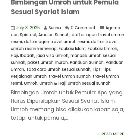
Bimbingan Umroh untuk Pemula
Sesuai Syariat Islam
July 3, 2025
Sunna
0 Comment
Agama
dan Spiritual
,
Amalan Sunnah
,
daftar agen travel umroh
resmi
,
⁠daftar agen travel umroh resmi
,
daftar travel
umroh resmi kemenag
,
Edukasi Islam
,
Edukasi Umroh
,
Haji
,
Ibadah
,
jasa visa umroh
,
manasik umroh sesuai
sunnah
,
paket umrah murah
,
Panduan Sunnah
,
Panduan
Umrah
,
Tata cara umroh sesuai sunnah
,
Tips
,
Tips
Perjalanan Umrah
,
travel umrah sunnah
,
travel umroh
resmi
,
Umroh
,
Umroh & Haji
,
umroh sesuai sunnah
Bimbingan Umroh untuk Pemula: Apa yang
Harus Dipersiapkan Sesuai Syariat Islam
Umroh memang bisa dilakukan kapan saja,
tetapi untuk pemula,...
+ READ MORE