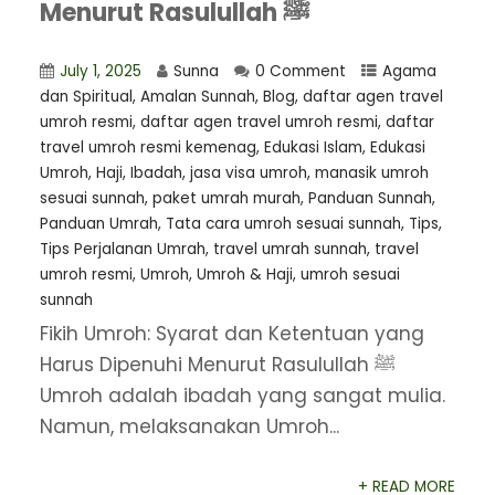
Menurut Rasulullah ﷺ
July 1, 2025
Sunna
0 Comment
Agama
dan Spiritual
,
Amalan Sunnah
,
Blog
,
daftar agen travel
umroh resmi
,
⁠daftar agen travel umroh resmi
,
daftar
travel umroh resmi kemenag
,
Edukasi Islam
,
Edukasi
Umroh
,
Haji
,
Ibadah
,
jasa visa umroh
,
manasik umroh
sesuai sunnah
,
paket umrah murah
,
Panduan Sunnah
,
Panduan Umrah
,
Tata cara umroh sesuai sunnah
,
Tips
,
Tips Perjalanan Umrah
,
travel umrah sunnah
,
travel
umroh resmi
,
Umroh
,
Umroh & Haji
,
umroh sesuai
sunnah
Fikih Umroh: Syarat dan Ketentuan yang
Harus Dipenuhi Menurut Rasulullah ﷺ
Umroh adalah ibadah yang sangat mulia.
Namun, melaksanakan Umroh...
+ READ MORE