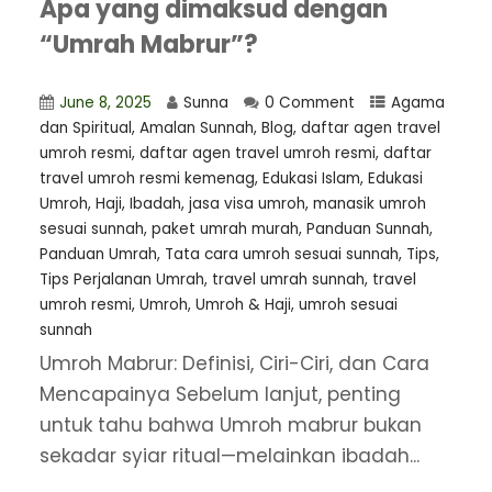
Apa yang dimaksud dengan
“Umrah Mabrur”?
June 8, 2025
Sunna
0 Comment
Agama
dan Spiritual
,
Amalan Sunnah
,
Blog
,
daftar agen travel
umroh resmi
,
⁠daftar agen travel umroh resmi
,
daftar
travel umroh resmi kemenag
,
Edukasi Islam
,
Edukasi
Umroh
,
Haji
,
Ibadah
,
jasa visa umroh
,
manasik umroh
sesuai sunnah
,
paket umrah murah
,
Panduan Sunnah
,
Panduan Umrah
,
Tata cara umroh sesuai sunnah
,
Tips
,
Tips Perjalanan Umrah
,
travel umrah sunnah
,
travel
umroh resmi
,
Umroh
,
Umroh & Haji
,
umroh sesuai
sunnah
Umroh Mabrur: Definisi, Ciri-Ciri, dan Cara
Mencapainya Sebelum lanjut, penting
untuk tahu bahwa Umroh mabrur bukan
sekadar syiar ritual—melainkan ibadah...