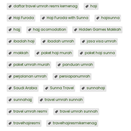
daftar travel umroh resmi kemenag
haji
Haji Furoda
Haji Furoda with Sunna
hajisunna
hajj
hajj acomodation
Hidden Games Makkah
ibadah haji
ibadah umrah
jasa visa umroh
makkah
paket haji murah
paket haji sunna
paket umrah murah
panduan umrah
perjalanan umrah
persiapanumrah
Saudi Arabia
Sunna Travel
sunnahaji
sunnahajj
travel umrah sunnah
travel umroh resmi
travel umroh sunnah
travelhajiresmi
travelhajiresmikemenag