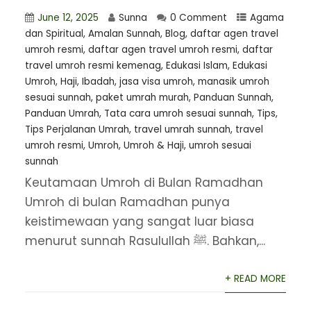
June 12, 2025
Sunna
0 Comment
Agama
dan Spiritual
,
Amalan Sunnah
,
Blog
,
daftar agen travel
umroh resmi
,
⁠daftar agen travel umroh resmi
,
daftar
travel umroh resmi kemenag
,
Edukasi Islam
,
Edukasi
Umroh
,
Haji
,
Ibadah
,
jasa visa umroh
,
manasik umroh
sesuai sunnah
,
paket umrah murah
,
Panduan Sunnah
,
Panduan Umrah
,
Tata cara umroh sesuai sunnah
,
Tips
,
Tips Perjalanan Umrah
,
travel umrah sunnah
,
travel
umroh resmi
,
Umroh
,
Umroh & Haji
,
umroh sesuai
sunnah
Keutamaan Umroh di Bulan Ramadhan
Umroh di bulan Ramadhan punya
keistimewaan yang sangat luar biasa
menurut sunnah Rasulullah ﷺ. Bahkan,...
+ READ MORE