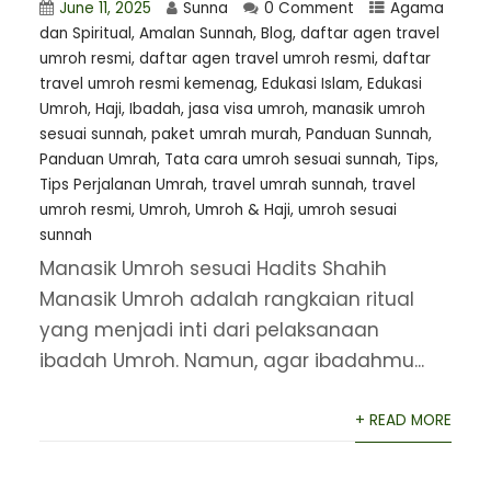
June 11, 2025
Sunna
0 Comment
Agama
dan Spiritual
,
Amalan Sunnah
,
Blog
,
daftar agen travel
umroh resmi
,
⁠daftar agen travel umroh resmi
,
daftar
travel umroh resmi kemenag
,
Edukasi Islam
,
Edukasi
Umroh
,
Haji
,
Ibadah
,
jasa visa umroh
,
manasik umroh
sesuai sunnah
,
paket umrah murah
,
Panduan Sunnah
,
Panduan Umrah
,
Tata cara umroh sesuai sunnah
,
Tips
,
Tips Perjalanan Umrah
,
travel umrah sunnah
,
travel
umroh resmi
,
Umroh
,
Umroh & Haji
,
umroh sesuai
sunnah
Manasik Umroh sesuai Hadits Shahih
Manasik Umroh adalah rangkaian ritual
yang menjadi inti dari pelaksanaan
ibadah Umroh. Namun, agar ibadahmu...
+ READ MORE