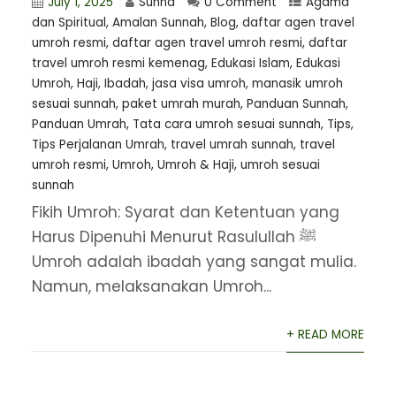
July 1, 2025
Sunna
0 Comment
Agama
dan Spiritual
,
Amalan Sunnah
,
Blog
,
⁠daftar agen travel
umroh resmi
,
daftar agen travel umroh resmi
,
daftar
travel umroh resmi kemenag
,
Edukasi Islam
,
Edukasi
Umroh
,
Haji
,
Ibadah
,
jasa visa umroh
,
manasik umroh
sesuai sunnah
,
paket umrah murah
,
Panduan Sunnah
,
Panduan Umrah
,
Tata cara umroh sesuai sunnah
,
Tips
,
Tips Perjalanan Umrah
,
travel umrah sunnah
,
travel
umroh resmi
,
Umroh
,
Umroh & Haji
,
umroh sesuai
sunnah
Fikih Umroh: Syarat dan Ketentuan yang
Harus Dipenuhi Menurut Rasulullah ﷺ
Umroh adalah ibadah yang sangat mulia.
Namun, melaksanakan Umroh...
+ READ MORE