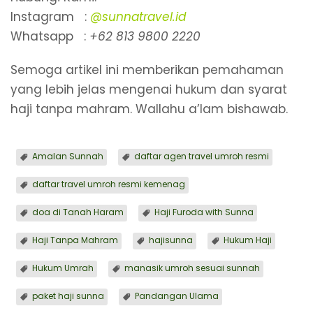
Instagram :
@sunnatravel.id
Whatsapp :
+62 813 9800 2220
Semoga artikel ini memberikan pemahaman
yang lebih jelas mengenai hukum dan syarat
haji tanpa mahram. Wallahu a’lam bishawab.
Amalan Sunnah
⁠daftar agen travel umroh resmi
daftar travel umroh resmi kemenag
doa di Tanah Haram
Haji Furoda with Sunna
Haji Tanpa Mahram
hajisunna
Hukum Haji
Hukum Umrah
manasik umroh sesuai sunnah
paket haji sunna
Pandangan Ulama