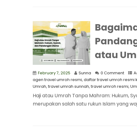
Bagaima
Pandang
atau Um
February 7, 2025
Sunna
0 Comment
A
agen travel umroh resmi
,
daftar travel umroh resm
Umrah
,
travel umrah sunnah
,
travel umroh resmi
,
Um
Haji atau Umrah Tanpa Mahram: Hukum, Sy
merupakan salah satu rukun Islam yang waji