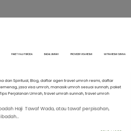
ada: Tuntunan
an dalam Ibadah Haji
kan Al-Qur’an dan Hadis
PAKET HAJI FURODA
BADAL UMRAH
PROVIDER VISA RESMI
MITRA RESMI SUNNA
 dan Spiritual
,
Blog
,
daftar agen travel umroh resmi
,
⁠daftar
i kemenag
,
jasa visa umroh
,
manasik umroh sesuai sunnah
,
paket
Tips Perjalanan Umrah
,
travel umrah sunnah
,
travel umroh
adah Haji ​ Tawaf Wada, atau tawaf perpisahan,
ibadah...