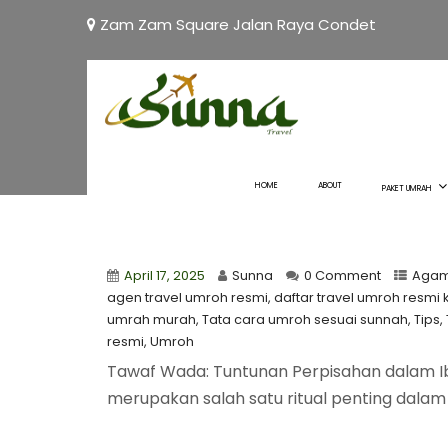
Zam Zam Square Jalan Raya Condet
Tawaf W
Perpisah
Berdasar
HOME
ABOUT
PAKET UMRAH
Sahih
April 17, 2025
Sunna
0 Comment
Agama
agen travel umroh resmi
,
daftar travel umroh resm
umrah murah
,
Tata cara umroh sesuai sunnah
,
Tips
,
resmi
,
Umroh
​Tawaf Wada: Tuntunan Perpisahan dalam Ib
merupakan salah satu ritual penting dalam 