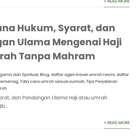
+ READ MORE
na Hukum, Syarat, dan
an Ulama Mengenai Haji
rah Tanpa Mahram
gama dan Spiritual
,
Blog
,
⁠daftar agen travel umroh resmi
,
daftar
i kemenag
,
Tata cara umroh sesuai sunnah
,
Tips Perjalanan
roh
arat, dan Pandangan Ulama Haji atau umrah
b...
+ READ MORE