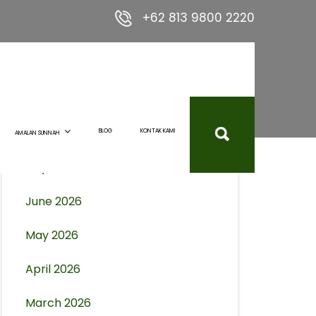
+62 813 9800 2220
Archives
August 2026
BLOG
KONTAK KAMI
AMALAN SUNNAH
July 2026
June 2026
May 2026
April 2026
March 2026