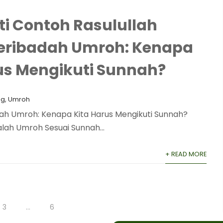
i Contoh Rasulullah
eribadah Umroh: Kenapa
us Mengikuti Sunnah?
og
,
Umroh
dah Umroh: Kenapa Kita Harus Mengikuti Sunnah?
lah Umroh Sesuai Sunnah...
+ READ MORE
3
…
6