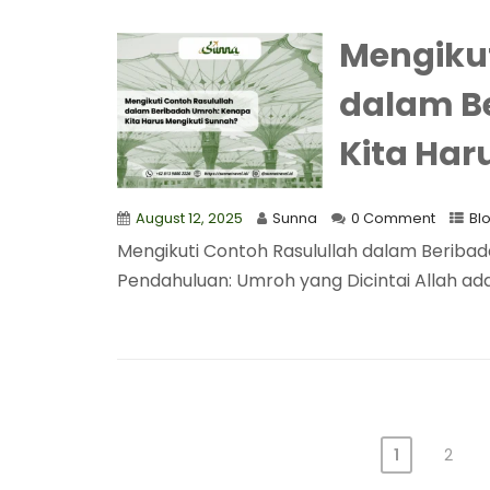
Mengikut
dalam B
Kita Har
August 12, 2025
Sunna
0 Comment
Bl
Mengikuti Contoh Rasulullah dalam Beriba
Pendahuluan: Umroh yang Dicintai Allah ada
1
2
Posts