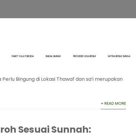
 Thawaf dan Sa’i yang
npa Perlu Bingung di
PAKET HAJI FURODA
BADAL UMRAH
PROVIDER VISA RESMI
MITRA RESMI SUNNA
Blog
,
Edukasi Umroh
Perlu Bingung di Lokasi Thawaf dan sa’i merupakan
+ READ MORE
roh Sesuai Sunnah: