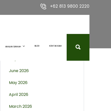
+62 813 9800 2220
Archives
August 2026
BLOG
KONTAK KAMI
AMALAN SUNNAH
July 2026
June 2026
May 2026
April 2026
March 2026