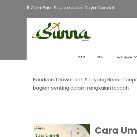
Zam Zam Square Jalan Raya Condet
Panduan
Benar Ta
Lokasi
HOME
ABOUT
PAKET UMRAH
February 10, 2026
Sunna
0 Comment
Panduan Thawaf dan Sa’i yang Benar Tanpa 
bagian penting dalam rangkaian ibadah...
Cara Um