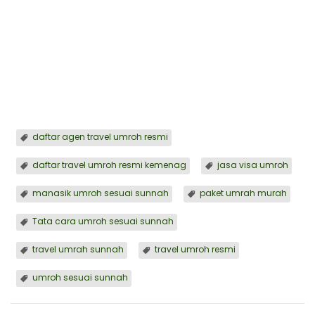
travel umroh resmi
,
paket umrah murah, travel
umrah sunnah, umroh sesuai sunnah, daftar
agen travel umroh resmi, daftar travel umroh
resmi kemenag, travel umroh resmi, jasa visa
umroh, manasik umroh sesuai sunnah
⁠daftar agen travel umroh resmi
daftar travel umroh resmi kemenag
jasa visa umroh
manasik umroh sesuai sunnah
paket umrah murah
Tata cara umroh sesuai sunnah
travel umrah sunnah
travel umroh resmi
umroh sesuai sunnah