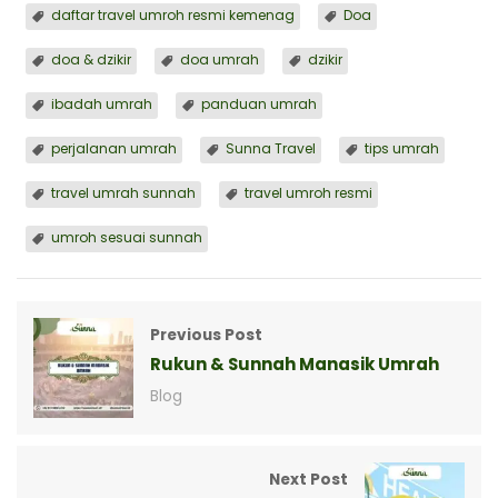
daftar travel umroh resmi kemenag
Doa
doa & dzikir
doa umrah
dzikir
ibadah umrah
panduan umrah
perjalanan umrah
Sunna Travel
tips umrah
travel umrah sunnah
travel umroh resmi
umroh sesuai sunnah
Previous Post
Rukun & Sunnah Manasik Umrah
Blog
Next Post