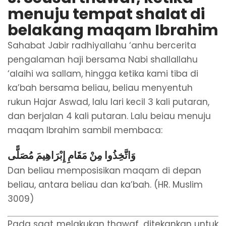
menuju tempat shalat di
belakang maqam Ibrahim
Sahabat Jabir radhiyallahu ‘anhu bercerita
pengalaman haji bersama Nabi shallallahu
‘alaihi wa sallam, hingga ketika kami tiba di
ka’bah bersama beliau, beliau menyentuh
rukun Hajar Aswad, lalu lari kecil 3 kali putaran,
dan berjalan 4 kali putaran. Lalu beiau menuju
maqam Ibrahim sambil membaca:
وَاتَّخِذُوا مِنْ مَقَامِ إِبْرَاهِيمَ مُصَلًّى
Dan beliau memposisikan maqam di depan
beliau, antara beliau dan ka’bah. (HR. Muslim
3009)
Pada saat melakukan thawaf, ditekankan untuk