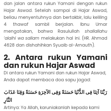
dan jalan antara rukun Yamani dengan rukun
Hajar Aswad. Setelah sampai di Hajar Aswad,
beliau menyentuhnya dan bertakbir, lalu keliling
4 thawaf sambil berjalan. Ibnu Umar
mengatakan, bahwa Rasulullah
shallallahu
‘alaihi wa sallam
melakukan hal ini. (HR. Ahmad
4628 dan dishahihkan Syuaib al-Arnauth).
2. Antara rukun Yamani
dan rukun Hajar Aswad
Di antara rukun Yamani dan rukun Hajar Aswad,
Anda dapat membaca doa sapu jagad:
رَبَّنَا آتِنَا فِى الدُّنْيَا حَسَنَةً وَفِى الآخِرَةِ حَسَنَةً وَقِنَا عَذَابَ
النَّارِ
Artinya: Ya Allah, karuniakanlah kepada kami