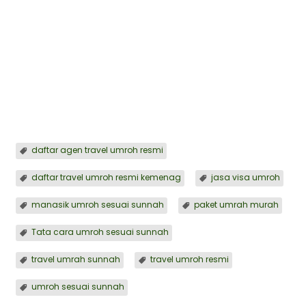
Tata cara umroh sesuai sunnah
, ⁠daftar agen
travel umroh resmi,
paket umrah murah
, travel
umrah sunnah, umroh sesuai sunnah, daftar
agen travel umroh resmi, daftar travel umroh
resmi kemenag, travel umroh resmi, jasa visa
umroh, manasik umroh sesuai sunnah
⁠daftar agen travel umroh resmi
daftar travel umroh resmi kemenag
jasa visa umroh
manasik umroh sesuai sunnah
paket umrah murah
Tata cara umroh sesuai sunnah
travel umrah sunnah
travel umroh resmi
umroh sesuai sunnah