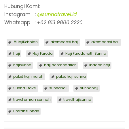
Hubungi Kami:
Instagram :
@sunnatravel.id
Whatsapp :
+62 813 9800 2220
#HajiKekinian
akomodasi haji
akomodasi hajj
haji
Haji Furoda
Haji Furoda with Sunna
hajisunna
hajj acomodation
ibadah haji
paket haji murah
paket haji sunna
Sunna Travel
sunnahaji
sunnahajj
travel umrah sunnah
travelhajisunna
umrahsunnah