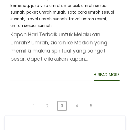
kemenag
,
jasa visa umroh
,
manasik umroh sesuai
sunnah
,
paket umrah murah
,
Tata cara umroh sesuai
sunnah
,
travel umrah sunnah
,
travel umroh resmi
,
umroh sesuai sunnah
Kapan Hari Terbaik untuk Melakukan
Umrah? Umrah, ziarah ke Mekkah yang
memiliki makna spiritual yang sangat
besar, dapat dilakukan kapan...
+ READ MORE
1
2
3
4
5
Posts
pagination