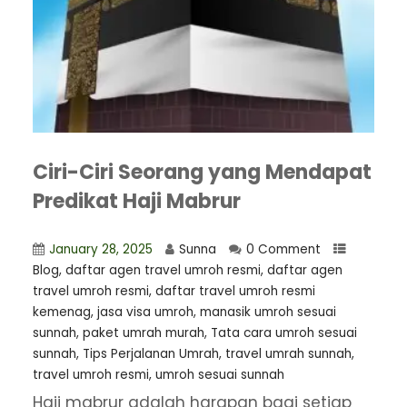
Ciri-Ciri Seorang yang Mendapat
Predikat Haji Mabrur
January 28, 2025
Sunna
0 Comment
Blog
,
daftar agen travel umroh resmi
,
⁠daftar agen
travel umroh resmi
,
daftar travel umroh resmi
kemenag
,
jasa visa umroh
,
manasik umroh sesuai
sunnah
,
paket umrah murah
,
Tata cara umroh sesuai
sunnah
,
Tips Perjalanan Umrah
,
travel umrah sunnah
,
travel umroh resmi
,
umroh sesuai sunnah
Haji mabrur adalah harapan bagi setiap