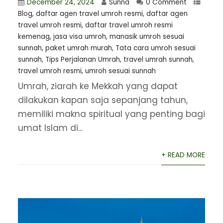
December 24, 2024
Sunna
0 Comment
Blog
,
daftar agen travel umroh resmi
,
⁠daftar agen
travel umroh resmi
,
daftar travel umroh resmi
kemenag
,
jasa visa umroh
,
manasik umroh sesuai
sunnah
,
paket umrah murah
,
Tata cara umroh sesuai
sunnah
,
Tips Perjalanan Umrah
,
travel umrah sunnah
,
travel umroh resmi
,
umroh sesuai sunnah
Umrah, ziarah ke Mekkah yang dapat
dilakukan kapan saja sepanjang tahun,
memiliki makna spiritual yang penting bagi
umat Islam di...
+ READ MORE