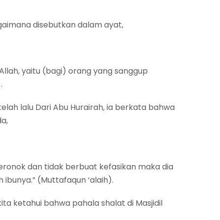
bagaimana disebutkan dalam ayat,
llah, yaitu (bagi) orang yang sanggup
.
telah lalu Dari Abu Hurairah, ia berkata bahwa
da,
seronok dan tidak berbuat kefasikan maka dia
 ibunya.” (Muttafaqun ‘alaih).
a ketahui bahwa pahala shalat di Masjidil