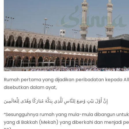
Rumah pertama yang dijadikan peribadatan kepada All
disebutkan dalam ayat,
إِنَّ أَوَّلَ بَيْتٍ وُضِعَ لِلنَّاسِ لَلَّذِي بِبَكَّةَ مُبَارَكًا وَهُدًى لِلْعَالَمِينَ
“Sesungguhnya rumah yang mula-mula dibangun untuk (
yang di Bakkah (Mekah) yang diberkahi dan menjadi pet