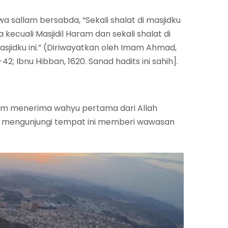
 wa sallam bersabda, “Sekali shalat di masjidku
a kecuali Masjidil Haram dan sekali shalat di
masjidku ini.” (Diriwayatkan oleh Imam Ahmad,
2; Ibnu Hibban, 1620. Sanad hadits ini sahih].
lam menerima wahyu pertama dari Allah
il, mengunjungi tempat ini memberi wawasan