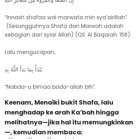
“Innash shafaa wal marwata min sya’airillah”
(Sesungguhnya Shafa dan Marwah adalah
sebagian dari syiar Allah) (QS. Al Baqarah: 158).
Lalu mengucapan,
نَبْدَأُ بِمَا بَدَأَ اللَّهُ بِهِ
“Nabda-u bimaa bada-allah bih”.
Keenam, Menaiki bukit Shafa, lalu
menghadap ke arah Ka’bah hingga
melihatnya—jika hal itu memungkinkan
—, kemudian membaca: