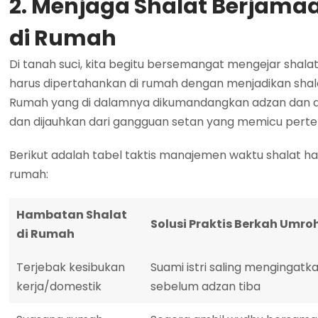
2. Menjaga Shalat Berjama
di Rumah
Di tanah suci, kita begitu bersemangat mengejar shala
harus dipertahankan di rumah dengan menjadikan shal
Rumah yang di dalamnya dikumandangkan adzan dan didi
dan dijauhkan dari gangguan setan yang memicu pert
Berikut adalah tabel taktis manajemen waktu shalat h
rumah:
Hambatan Shalat
Solusi Praktis Berkah Umro
di Rumah
Terjebak kesibukan
Suami istri saling mengingatk
kerja/domestik
sebelum adzan tiba