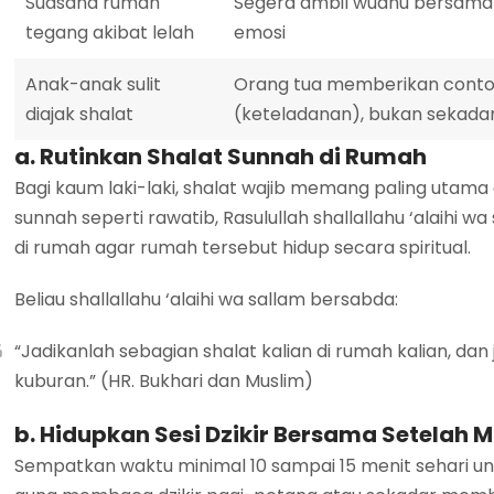
Suasana rumah
Segera ambil wudhu bersama
tegang akibat lelah
emosi
Anak-anak sulit
Orang tua memberikan conto
diajak shalat
(keteladanan), bukan sekadar
a. Rutinkan Shalat Sunnah di Rumah
Bagi kaum laki-laki, shalat wajib memang paling utama 
sunnah seperti rawatib, Rasulullah shallallahu ‘alaihi 
di rumah agar rumah tersebut hidup secara spiritual.
Beliau shallallahu ‘alaihi wa sallam bersabda:
“Jadikanlah sebagian shalat kalian di rumah kalian, dan
kuburan.” (HR. Bukhari dan Muslim)
b. Hidupkan Sesi Dzikir Bersama Setelah 
Sempatkan waktu minimal 10 sampai 15 menit sehari 