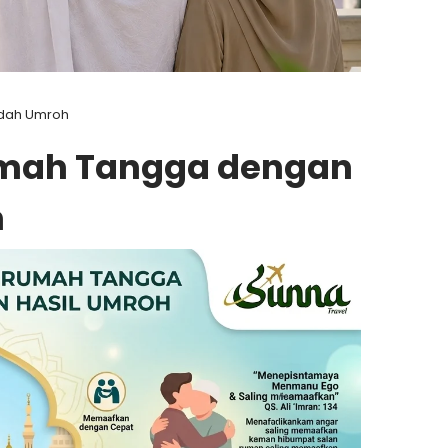
dah Umroh
mah Tangga dengan
h