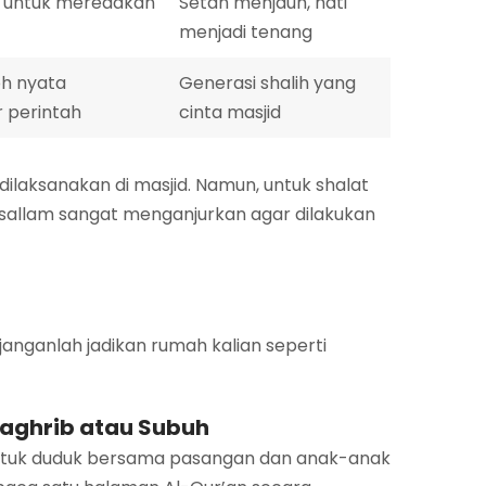
 untuk meredakan
Setan menjauh, hati
menjadi tenang
h nyata
Generasi shalih yang
 perintah
cinta masjid
dilaksanakan di masjid. Namun, untuk shalat
wa sallam sangat menganjurkan agar dilakukan
 janganlah jadikan rumah kalian seperti
Maghrib atau Subuh
untuk duduk bersama pasangan dan anak-anak