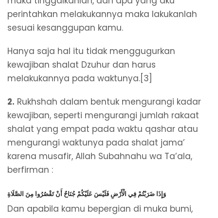
maka tinggalkanlah, dan apa yang aku
perintahkan melakukannya maka lakukanlah
sesuai kesanggupan kamu.
Hanya saja hal itu tidak menggugurkan
kewajiban shalat Dzuhur dan harus
melakukannya pada waktunya.[3]
2.
Rukhshah dalam bentuk mengurangi kadar
kewajiban, seperti mengurangi jumlah rakaat
shalat yang empat pada waktu qashar atau
mengurangi waktunya pada shalat jama’
karena musafir, Allah Subahnahu wa Ta’ala,
berfirman :
وَإِذَا ضَرَبْتُمْ فِي الْأَرْضِ فَلَيْسَ عَلَيْكُمْ جُنَاحٌ أَنْ تَقْصُرُوا مِنَ الصَّلَاةِ
Dan apabila kamu bepergian di muka bumi,