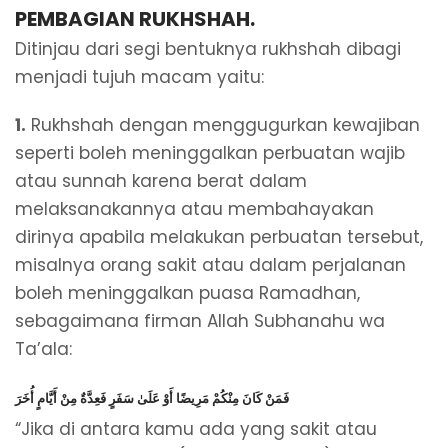
PEMBAGIAN RUKHSHAH.
Ditinjau dari segi bentuknya rukhshah dibagi
menjadi tujuh macam yaitu:
1.
Rukhshah dengan menggugurkan kewajiban
seperti boleh meninggalkan perbuatan wajib
atau sunnah karena berat dalam
melaksanakannya atau membahayakan
dirinya apabila melakukan perbuatan tersebut,
misalnya orang sakit atau dalam perjalanan
boleh meninggalkan puasa Ramadhan,
sebagaimana firman Allah Subhanahu wa
Ta’ala:
فَمَنْ كَانَ مِنْكُمْ مَرِيضًا أَوْ عَلَىٰ سَفَرٍ فَعِدَّةٌ مِنْ أَيَّامٍ أُخَرَ
“Jika di antara kamu ada yang sakit atau