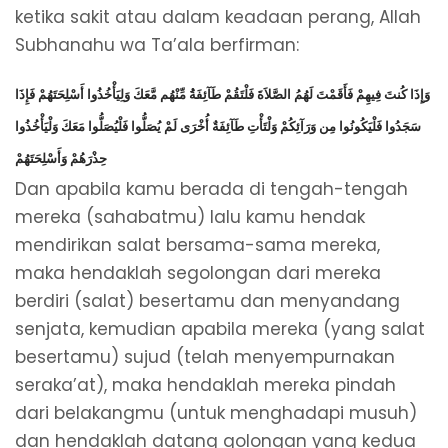
ketika sakit atau dalam keadaan perang, Allah
Subhanahu wa Ta’ala berfirman:
وَإِذَا كُنتَ فِيهِمْ فَأَقَمْتَ لَهُمُ الصَّلاَةَ فَلْتَقُمْ طَآئِفَةُُ مِّنْهُم مَّعَكَ وَلِيَأْخُذُوا أَسْلِحَتَهُمْ فَإِذَا
سَجَدُوا فَلْيَكُونُوا مِن وَرَآئِكُمْ وَلْتَأْتِ طَآئِفَةٌ أُخْرَى لَمْ يُصَلُّوا فَلْيُصَلُّوا مَعَكَ وَلْيَأْخُذُوا
حِذْرَهُمْ وَأَسْلِحَتَهُمْ
Dan apabila kamu berada di tengah-tengah
mereka (sahabatmu) lalu kamu hendak
mendirikan salat bersama-sama mereka,
maka hendaklah segolongan dari mereka
berdiri (salat) besertamu dan menyandang
senjata, kemudian apabila mereka (yang salat
besertamu) sujud (telah menyempurnakan
seraka’at), maka hendaklah mereka pindah
dari belakangmu (untuk menghadapi musuh)
dan hendaklah datang golongan yang kedua