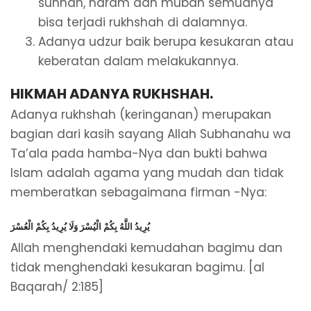
sunnah, haram dan mubah semuanya
bisa terjadi rukhshah di dalamnya.
Adanya udzur baik berupa kesukaran atau
keberatan dalam melakukannya.
HIKMAH ADANYA RUKHSHAH.
Adanya rukhshah (keringanan) merupakan
bagian dari kasih sayang Allah Subhanahu wa
Ta’ala pada hamba-Nya dan bukti bahwa
Islam adalah agama yang mudah dan tidak
memberatkan sebagaimana firman -Nya:
يُرِيدُ اللَّهُ بِكُمْ الْيُسْرَ وَلَا يُرِيدُ بِكُمْ الْعُسْرَ
Allah menghendaki kemudahan bagimu dan
tidak menghendaki kesukaran bagimu. [al
Baqarah/ 2:185]