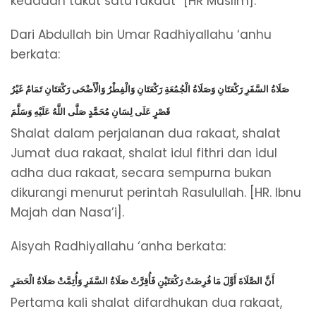
keadaan takut satu rakaat” [HR Muslim].
Dari Abdullah bin Umar Radhiyallahu ‘anhu
berkata:
صَلَاةُ السَّفَرِ رَكْعَتَانِ وَصَلَاةُ الْجُمُعَةِ رَكْعَتَانِ وَالْفِطْرُ وَالْأَضْحَى رَكْعَتَانِ تَمَامٌ غَيْرُ
قَصْرٍ عَلَى لِسَانِ مُحَمَّدٍ صَلَّى اللَّهُ عَلَيْهِ وَسَلَّمَ
Shalat dalam perjalanan dua rakaat, shalat
Jumat dua rakaat, shalat idul fithri dan idul
adha dua rakaat, secara sempurna bukan
dikurangi menurut perintah Rasulullah. [HR. Ibnu
Majah dan Nasa’i].
Aisyah Radhiyallahu ‘anha berkata:
أَنَّ الصَّلَاةَ أَوَّلَ مَا فُرِضَتْ رَكْعَتَيْنِ فَأُقِرَّتْ صَلَاةُ السَّفَرِ وَأُتِمَّتْ صَلَاةُ الْحَضَرِ
Pertama kali shalat difardhukan dua rakaat,