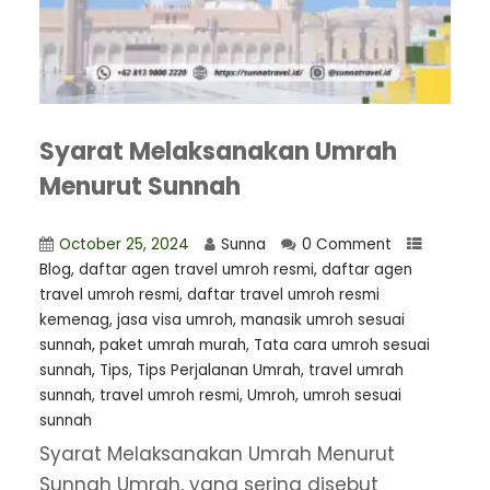
Syarat Melaksanakan Umrah
Menurut Sunnah
October 25, 2024
Sunna
0 Comment
Blog
,
daftar agen travel umroh resmi
,
⁠daftar agen
travel umroh resmi
,
daftar travel umroh resmi
kemenag
,
jasa visa umroh
,
manasik umroh sesuai
sunnah
,
paket umrah murah
,
Tata cara umroh sesuai
sunnah
,
Tips
,
Tips Perjalanan Umrah
,
travel umrah
sunnah
,
travel umroh resmi
,
Umroh
,
umroh sesuai
sunnah
Syarat Melaksanakan Umrah Menurut
Sunnah Umrah, yang sering disebut