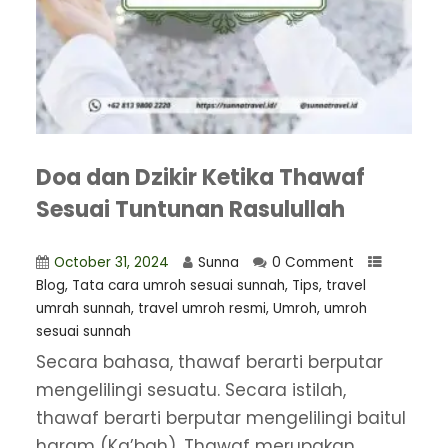
Doa dan Dzikir Ketika Thawaf
Sesuai Tuntunan Rasulullah
October 31, 2024
Sunna
0 Comment
Blog
,
Tata cara umroh sesuai sunnah
,
Tips
,
travel
umrah sunnah
,
travel umroh resmi
,
Umroh
,
umroh
sesuai sunnah
Secara bahasa, thawaf berarti berputar
mengelilingi sesuatu. Secara istilah,
thawaf berarti berputar mengelilingi baitul
haram (Ka’bah). Thawaf merupakan