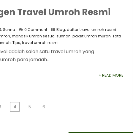
gen Travel Umroh Resmi
Sunna
0 Comment
Blog
,
daftar travel umroh resmi
umroh
,
manasik umroh sesuai sunnah
,
paket umrah murah
,
Tata
unnah
,
Tips
,
travel umroh resmi
vel adalah salah satu travel umroh yang
umroh para jamaah...
+ READ MORE
3
4
5
6