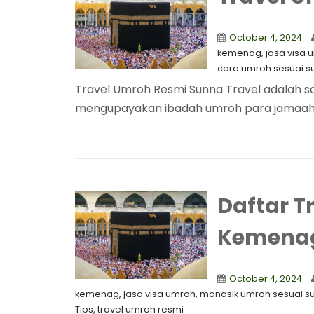
October 4, 2024
kemenag
,
jasa visa 
cara umroh sesuai s
Travel Umroh Resmi Sunna Travel adalah s
mengupayakan ibadah umroh para jamaah d
Daftar T
Kemena
October 4, 2024
kemenag
,
jasa visa umroh
,
manasik umroh sesuai s
Tips
,
travel umroh resmi