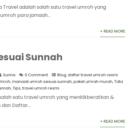
Travel adalah salah satu travel umroh yang
umroh para jamaah...
+ READ MORE
esuai Sunnah
Sunna
0 Comment
Blog
,
daftar travel umroh resmi
umroh
,
manasik umroh sesuai sunnah
,
paket umrah murah
,
Tata
unnah
,
Tips
,
travel umroh resmi
salah satu travel umroh yang menitikberatkan &
an Daftar...
+ READ MORE