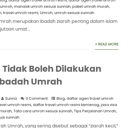
Blog
,
⁠daftar agen travel umroh resmi
,
daftar agen travel umroh
a umroh
,
manasik umroh sesuai sunnah
,
paket umrah murah
,
h
,
travel umroh resmi
,
Umroh
,
umroh sesuai sunnah
ah merupakan ibadah ziarah penting dalam Islam
 jutaan umat...
+ READ MORE
 Tidak Boleh Dilakukan
Ibadah Umrah
Sunna
0 Comment
Blog
,
daftar agen travel umroh
ravel umroh resmi
,
daftar travel umroh resmi kemenag
,
jasa visa
 murah
,
Tata cara umroh sesuai sunnah
,
Tips Perjalanan Umrah
,
uai sunnah
h Umrah, yang sering disebut sebagai “ziarah kecil,”