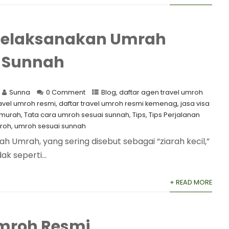
Melaksanakan Umrah
 Sunnah
Sunna
0 Comment
Blog
,
daftar agen travel umroh
ravel umroh resmi
,
daftar travel umroh resmi kemenag
,
jasa visa
 murah
,
Tata cara umroh sesuai sunnah
,
Tips
,
Tips Perjalanan
roh
,
umroh sesuai sunnah
Umrah, yang sering disebut sebagai “ziarah kecil,”
ak seperti...
+ READ MORE
Umroh Resmi