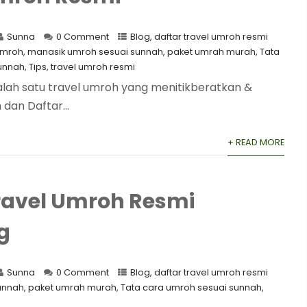
Sunna
0 Comment
Blog
,
daftar travel umroh resmi
umroh
,
manasik umroh sesuai sunnah
,
paket umrah murah
,
Tata
unnah
,
Tips
,
travel umroh resmi
alah satu travel umroh yang menitikberatkan &
an Daftar...
+ READ MORE
ravel Umroh Resmi
g
Sunna
0 Comment
Blog
,
daftar travel umroh resmi
unnah
,
paket umrah murah
,
Tata cara umroh sesuai sunnah
,