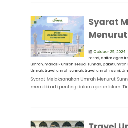
Syarat 
Menurut
October 25, 2024
resmi
,
⁠daftar agen t
umroh
,
manasik umroh sesuai sunnah
,
paket umrah
Umrah
,
travel umrah sunnah
,
travel umroh resmi
,
Um
Syarat Melaksanakan Umrah Menurut Sunnah 
memiliki arti penting dalam ajaran Islam. Tid
Travel 