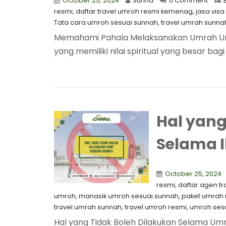
October 25, 2024
Sunna
0 Comment
resmi
,
daftar travel umroh resmi kemenag
,
jasa vis
Tata cara umroh sesuai sunnah
,
travel umrah sunna
Memahami Pahala Melaksanakan Umrah Umr
yang memiliki nilai spiritual yang besar bagi
Hal yang
Selama 
October 25, 2024
resmi
,
⁠daftar agen t
umroh
,
manasik umroh sesuai sunnah
,
paket umrah
travel umrah sunnah
,
travel umroh resmi
,
umroh ses
Hal yang Tidak Boleh Dilakukan Selama Umra