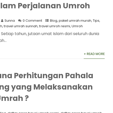
alam Perjalanan Umroh
Sunna
0 Comment
Blog
,
paket umrah murah
,
Tips
,
ah
,
travel umrah sunnah
,
travel umroh resmi
,
Umroh
Setiap tahun, jutaan umat Islam dari seluruh dunia
h...
+ READ MORE
na Perhitungan Pahala
ang yang Melaksanakan
Umrah ?