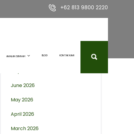
+62 813 9800 2220
Archives
August 2026
BLOG
KONTAK KAMI
AMALAN SUNNAH
July 2026
June 2026
May 2026
April 2026
March 2026