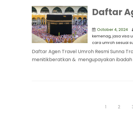
Daftar A
October 4, 2024
kemenag
,
jasa visa 
cara umroh sesuai s
Daftar Agen Travel Umroh Resmi Sunna Tra
menitikberatkan & mengupayakan ibadah 
1
2
Posts
pagination