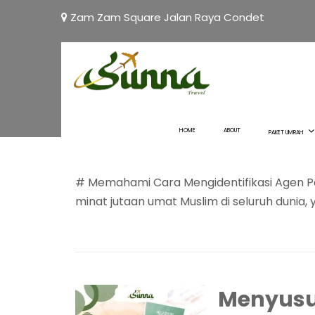
Zam Zam Square Jalan Raya Condet
Cara me
resmi at
November 25, 202
HOME
ABOUT
PAKET UMRAH
kemenag
,
jasa visa umroh
,
paket umrah murah
,
Tat
umroh resmi
,
umroh sesuai sunnah
# Memahami Cara Mengidentifikasi Agen P
minat jutaan umat Muslim di seluruh dunia, ya
Menyusur