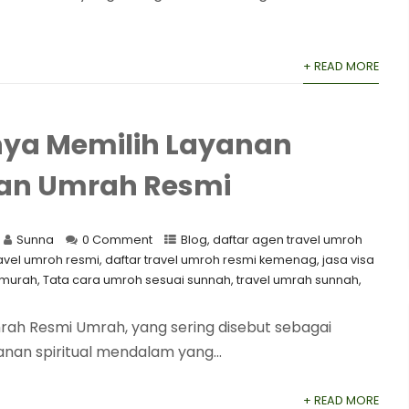
+ READ MORE
nya Memilih Layanan
nan Umrah Resmi
Sunna
0 Comment
Blog
,
daftar agen travel umroh
ravel umroh resmi
,
daftar travel umroh resmi kemenag
,
jasa visa
 murah
,
Tata cara umroh sesuai sunnah
,
travel umrah sunnah
,
rah Resmi Umrah, yang sering disebut sebagai
anan spiritual mendalam yang...
+ READ MORE