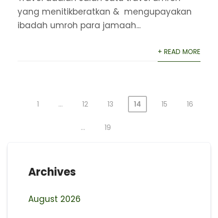
yang menitikberatkan & mengupayakan
ibadah umroh para jamaah...
+ READ MORE
1
…
12
13
14
15
16
Posts
…
19
pagination
Archives
August 2026