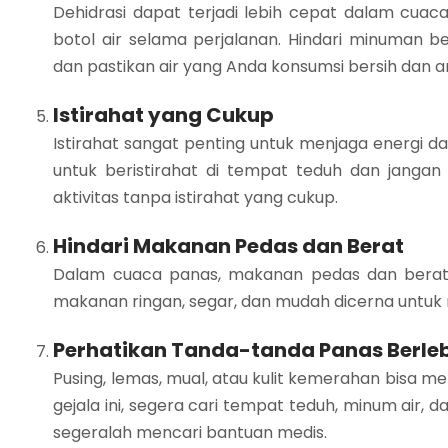
Dehidrasi dapat terjadi lebih cepat dalam cuac
botol air selama perjalanan. Hindari minuman 
dan pastikan air yang Anda konsumsi bersih dan 
Istirahat yang Cukup
Istirahat sangat penting untuk menjaga energi d
untuk beristirahat di tempat teduh dan janga
aktivitas tanpa istirahat yang cukup.
Hindari Makanan Pedas dan Berat
Dalam cuaca panas, makanan pedas dan berat 
makanan ringan, segar, dan mudah dicerna untu
Perhatikan Tanda-tanda Panas Berle
Pusing, lemas, mual, atau kulit kemerahan bisa m
gejala ini, segera cari tempat teduh, minum air, da
segeralah mencari bantuan medis.