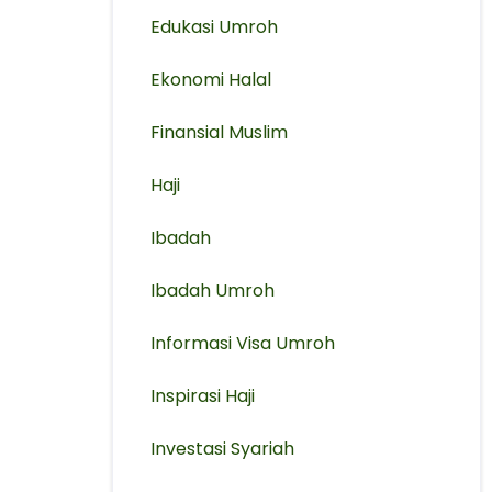
Edukasi Umroh
Ekonomi Halal
Finansial Muslim
Haji
Ibadah
Ibadah Umroh
Informasi Visa Umroh
Inspirasi Haji
Investasi Syariah