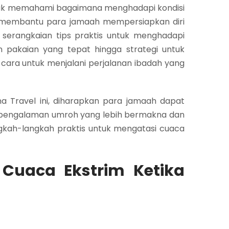
 untuk memahami bagaimana menghadapi kondisi
k membantu para jamaah mempersiapkan diri
erangkaian tips praktis untuk menghadapi
 pakaian yang tepat hingga strategi untuk
a-cara untuk menjalani perjalanan ibadah yang
a Travel ini, diharapkan para jamaah dapat
 pengalaman umroh yang lebih bermakna dan
gkah-langkah praktis untuk mengatasi cuaca
 Cuaca Ekstrim Ketika