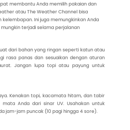
apat membantu Anda memilih pakaian dan
Weather atau The Weather Channel bisa
 kelembapan. Ini juga memungkinkan Anda
mungkin terjadi selama perjalanan
at dari bahan yang ringan seperti katun atau
ngi rasa panas dan sesuaikan dengan aturan
urat. Jangan lupa topi atau payung untuk
ya. Kenakan topi, kacamata hitam, dan tabir
an mata Anda dari sinar UV. Usahakan untuk
a jam-jam puncak (10 pagi hingga 4 sore).