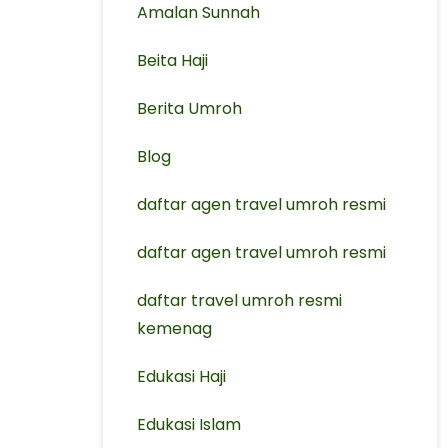
Amalan Sunnah
Beita Haji
Berita Umroh
Blog
daftar agen travel umroh resmi
⁠daftar agen travel umroh resmi
daftar travel umroh resmi
kemenag
Edukasi Haji
Edukasi Islam