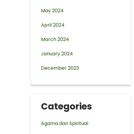
May 2024
April 2024
March 2024
January 2024
December 2023
Categories
Agama dan Spiritual