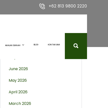
+62 813 9800 2220
Archives
August 2026
BLOG
KONTAK KAMI
AMALAN SUNNAH
July 2026
June 2026
May 2026
April 2026
March 2026