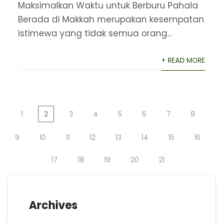
Maksimalkan Waktu untuk Berburu Pahala
Berada di Makkah merupakan kesempatan
istimewa yang tidak semua orang...
+ READ MORE
1
2
3
4
5
6
7
8
9
10
11
12
13
14
15
16
17
18
19
20
21
Archives