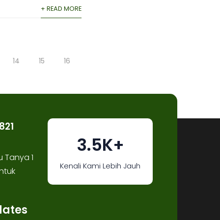
+ READ MORE
14
15
16
821
3.5K+
u Tanya 1
Kenali Kami Lebih Jauh
ntuk
dates