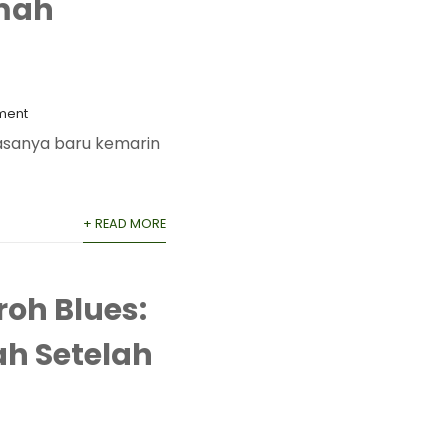
omah
ment
asanya baru kemarin
+ READ MORE
oh Blues:
h Setelah