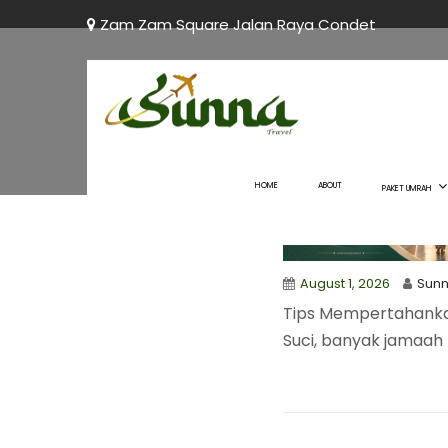
Zam Zam Square Jalan Raya Condet
HOME
ABOUT
PAKET UMRAH
August 1, 2026
Sun
Tips Mempertahankan
Suci, banyak jamaah