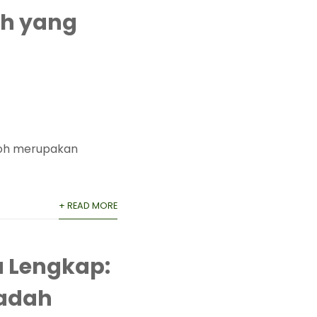
h yang
roh merupakan
+ READ MORE
 Lengkap:
badah