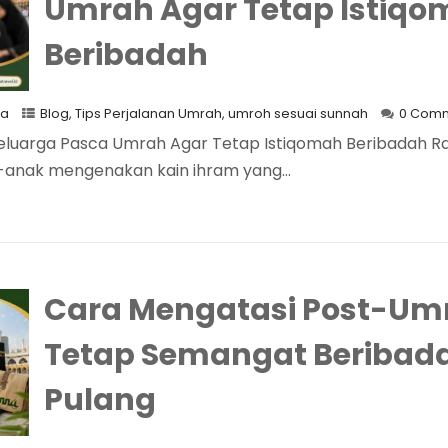
Umrah Agar Tetap Istiq
Beribadah
na
Blog
,
Tips Perjalanan Umrah
,
umroh sesuai sunnah
0 Com
luarga Pasca Umrah Agar Tetap Istiqomah Beribadah R
k-anak mengenakan kain ihram yang...
Cara Mengatasi Post-Umr
Tetap Semangat Beribada
Pulang