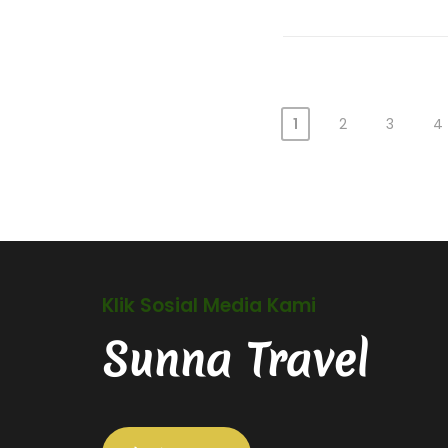
1
2
3
4
Klik Sosial Media Kami
Sunna Travel