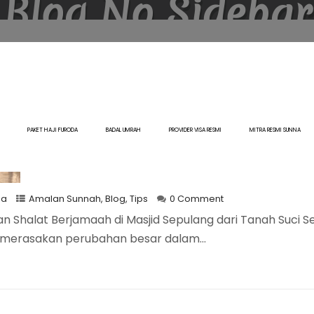
Blog No Sidebar
Tips Mempertahankan Sh
Berjamaah di Masjid Sepu
PAKET HAJI FURODA
BADAL UMRAH
PROVIDER VISA RESMI
MITRA RESMI SUNNA
Tanah Suci
na
Amalan Sunnah
,
Blog
,
Tips
0 Comment
 Shalat Berjamaah di Masjid Sepulang dari Tanah Suci S
 merasakan perubahan besar dalam...