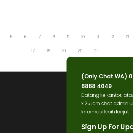
5
6
7
8
9
10
11
12
13
17
18
19
20
21
(Only Chat WA) 0
8888 4049
Datang ke kantor, ata
x 25 jam chat admin u
Informasi lebih lanjut
Sign Up For Up