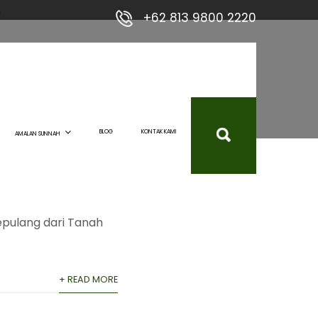
+62 813 9800 2220
alat
lang dari
BLOG
KONTAK KAMI
AMALAN SUNNAH
epulang dari Tanah
+ READ MORE