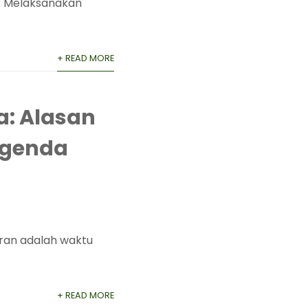
k Melaksanakan
+ READ MORE
a: Alasan
Agenda
uran adalah waktu
+ READ MORE