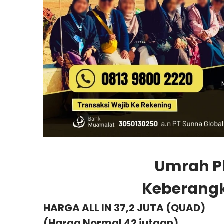
Umrah Pl
Keberangk
HARGA ALL IN 37,2 JUTA (QUAD)
(Harga Normal 42 jutaan)