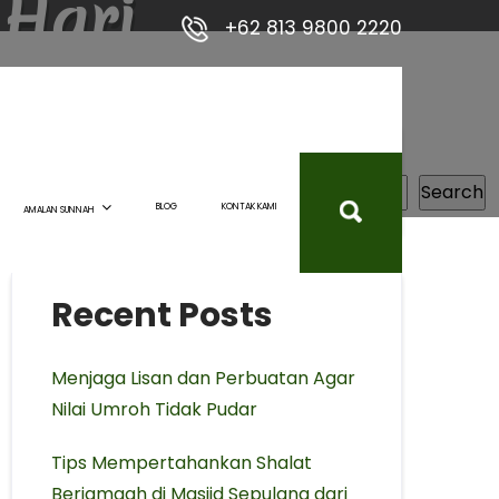
 Hari
+62 813 9800 2220
Search
Search
BLOG
KONTAK KAMI
AMALAN SUNNAH
Recent Posts
Menjaga Lisan dan Perbuatan Agar
Nilai Umroh Tidak Pudar
Tips Mempertahankan Shalat
Berjamaah di Masjid Sepulang dari