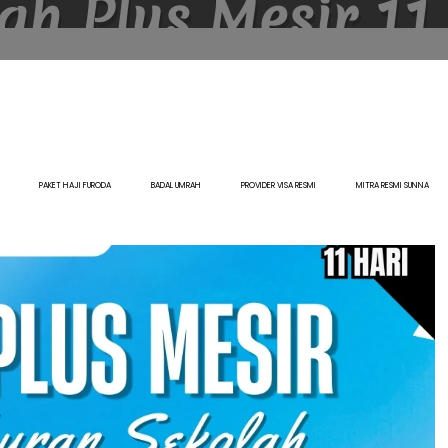
h Plus Mesir 11
yaa Allah Bersama Sunna Travel.
HARI
PAKET HAJI FURODA
BADAL UMRAH
PROVIDER VISA RESMI
MITRA RESMI SUNNA