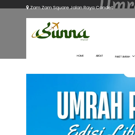
Umra
Zam Zam Square Jalan Raya Condet
Bismillah, Umroh Khidmat, Sesuai Syari’at ins
Menghadirkan Program Umrah PLUS MESIR 11 
HOME
ABOUT
PAKET UMRAH