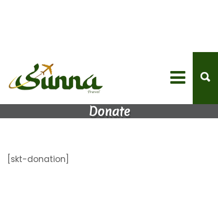
Donate
[skt-donation]